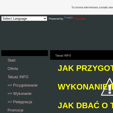
Ta strona internetowa została ut
Powered by
Translate
Tatuaż INFO
Start
JAK PRZYGO
Oferta
Tatuaż INFO
WYKONANIE 
=> Przygotowanie
=> Wykonanie
=> Pielęgnacja
JAK DBAĆ O 
Promocje