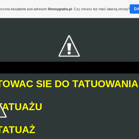
D
worzona bezpłatnie pod adresem
Stronygratis.pl
. Czy chcesz też mieć własną stronę?
TOWAC SIE DO TATUOWANI
TATUAŻU
TATUAŻ