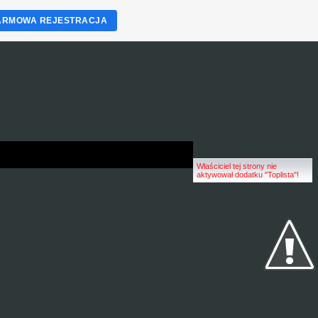
ARMOWA REJESTRACJA
Właściciel tej strony nie
aktywował dodatku "Toplista"!
A