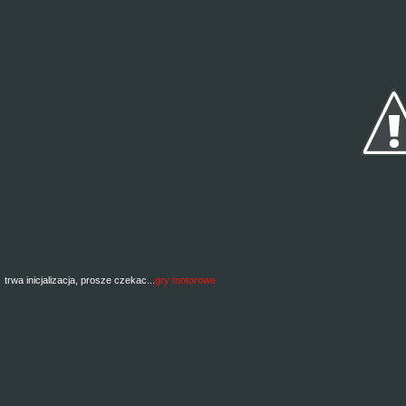
trwa inicjalizacja, prosze czekac...
gry motorowe