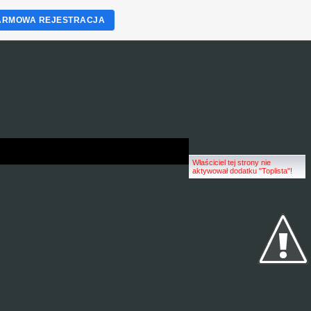
ARMOWA REJESTRACJA
Właściciel tej strony nie
aktywował dodatku "Toplista"!