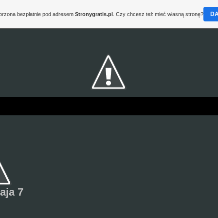
D
worzona bezpłatnie pod adresem
Stronygratis.pl
. Czy chcesz też mieć własną stronę?
aja 7