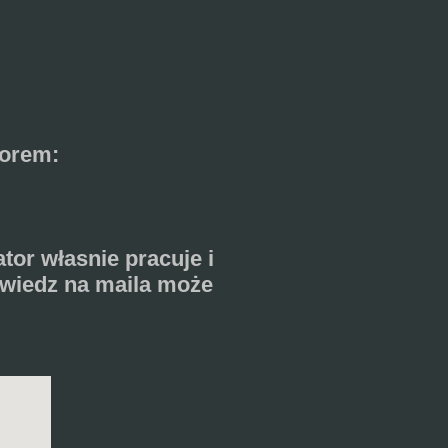
torem:
ator własnie pracuje i
owiedz na maila może