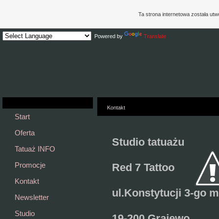
Ta strona internetowa została ut
Powered by
Translate
Kontakt
Start
Oferta
Studio tatuażu
Tatuaż INFO
Promocje
Red 7 Tattoo
Kontakt
ul.Konstytucji 3-go m
Newsletter
Studio
19-200 Grajewo