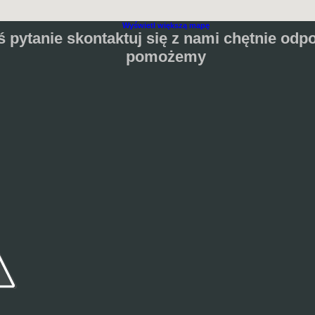
Wyświetl większą mapę
eś pytanie skontaktuj się z nami chętnie o
pomożemy