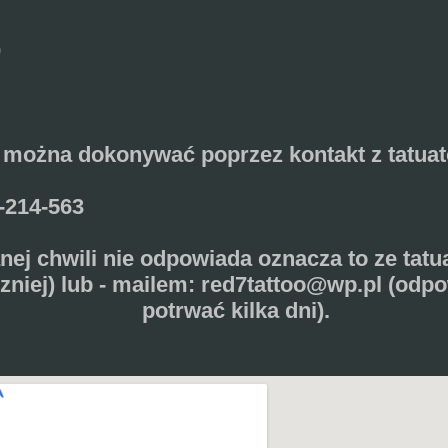
0
 można dokonywać poprzez kontakt z tatua
0-214-563
danej chwili nie odpowiada oznacza to ze tatu
zniej) lub - mailem: red7tattoo@wp.pl (odp
potrwać kilka dni).