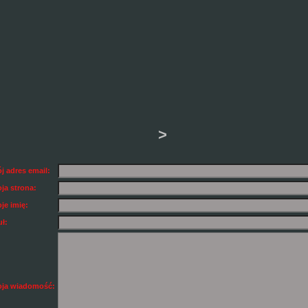
>
j adres email:
ja strona:
je imię:
uł:
ja wiadomość: